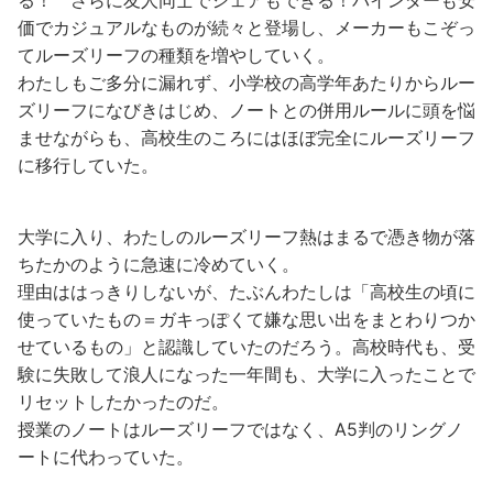
る！ さらに友人同士でシェアもできる！バインダーも安
価でカジュアルなものが続々と登場し、メーカーもこぞっ
てルーズリーフの種類を増やしていく。
わたしもご多分に漏れず、小学校の高学年あたりからルー
ズリーフになびきはじめ、ノートとの併用ルールに頭を悩
ませながらも、高校生のころにはほぼ完全にルーズリーフ
に移行していた。
大学に入り、わたしのルーズリーフ熱はまるで憑き物が落
ちたかのように急速に冷めていく。
理由ははっきりしないが、たぶんわたしは「高校生の頃に
使っていたもの＝ガキっぽくて嫌な思い出をまとわりつか
せているもの」と認識していたのだろう。高校時代も、受
験に失敗して浪人になった一年間も、大学に入ったことで
リセットしたかったのだ。
授業のノートはルーズリーフではなく、A5判のリングノ
ートに代わっていた。