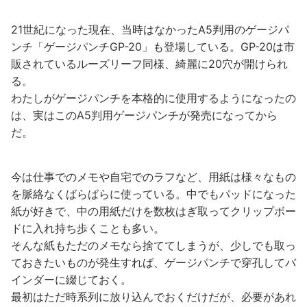
21世紀になった現在、当時はなかったA5判用のゲージパ
ンチ「ゲージパンチGP-20」も登場している。GP-20は市
販されているルーズリーフ同様、綺麗に20穴が開けられ
る。
わたしがゲージパンチを本格的に使用するようになったの
は、実はこのA5判用ゲージパンチが発売になってから
だ。
今は仕事でのメモや自宅でのラフなど、用紙は様々なもの
を脈絡なくばらばらに使っている。中でもパッドになった
紙が好きで、中の用紙だけを数枚はぎ取ってクリップボー
ドに入れ持ち歩くことも多い。
そんな紙もただのメモなら捨ててしまうが、少しでも取っ
ておきたいものが発生すれば、ゲージパンチで穿孔してバ
インダーに綴じておく。
最初はただ時系列に放り込んでおくだけだが、必要があれ