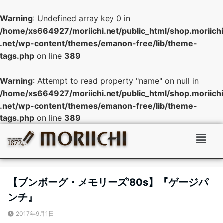
Warning
: Undefined array key 0 in
/home/xs664927/moriichi.net/public_html/shop.moriichi
.net/wp-content/themes/emanon-free/lib/theme-
tags.php
on line
389
Warning
: Attempt to read property "name" on null in
/home/xs664927/moriichi.net/public_html/shop.moriichi
.net/wp-content/themes/emanon-free/lib/theme-
tags.php
on line
389
【ブンボーグ・メモリーズ’80s】『ゲージパ
ンチ』
2017年9月1日