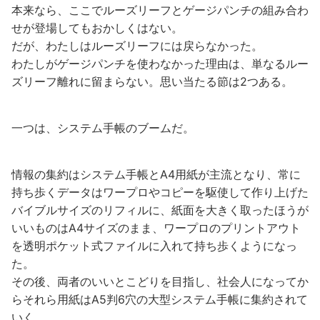
本来なら、ここでルーズリーフとゲージパンチの組み合わ
せが登場してもおかしくはない。
だが、わたしはルーズリーフには戻らなかった。
わたしがゲージパンチを使わなかった理由は、単なるルー
ズリーフ離れに留まらない。思い当たる節は2つある。
一つは、システム手帳のブームだ。
情報の集約はシステム手帳とA4用紙が主流となり、常に
持ち歩くデータはワープロやコピーを駆使して作り上げた
バイブルサイズのリフィルに、紙面を大きく取ったほうが
いいものはA4サイズのまま、ワープロのプリントアウト
を透明ポケット式ファイルに入れて持ち歩くようになっ
た。
その後、両者のいいとこどりを目指し、社会人になってか
らそれら用紙はA5判6穴の大型システム手帳に集約されて
いく。