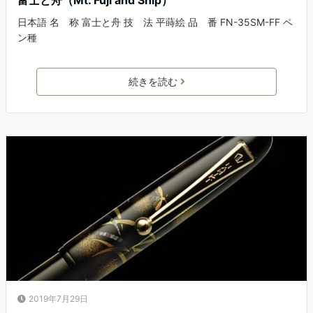
富士と舟（Mt. Fuji and Ship）
日本語 名 称 富士と舟 技 法 平蒔絵 品 番 FN-35SM-FF ペ
ン種
続きを読む
2019年7月29日