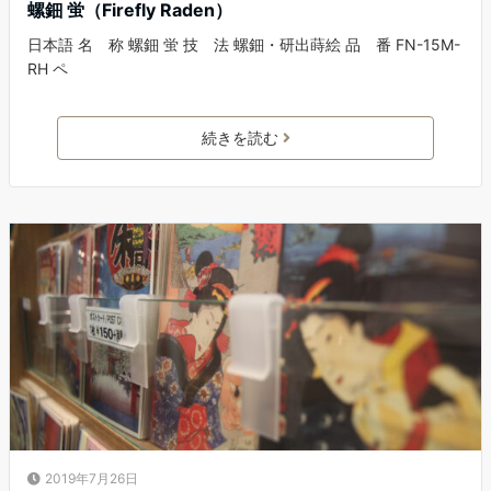
螺鈿 蛍（Firefly Raden）
日本語 名 称 螺鈿 蛍 技 法 螺鈿・研出蒔絵 品 番 FN-15M-
RH ペ
続きを読む
2019年7月26日