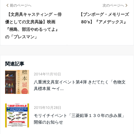
前のページへ
次のページへ
【文房具キャスティング ～俳
【ブンボーグ・メモリーズ
優としての文房具論】映画
80’s】『アメデックス』
『桐島、部活やめるってよ』
の「プレスマン」
関連記事
2014年11月10日
八重洲文具室イベント第4弾 きだてたく「色物文
具標本展 〜イ...
2015年10月28日
モリイチイベント「三菱鉛筆１３０年の歩み展」
開催のお知らせ