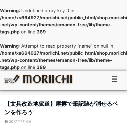
Warning
: Undefined array key 0 in
/home/xs664927/moriichi.net/public_html/shop.moriichi
.net/wp-content/themes/emanon-free/lib/theme-
tags.php
on line
389
Warning
: Attempt to read property "name" on null in
/home/xs664927/moriichi.net/public_html/shop.moriichi
.net/wp-content/themes/emanon-free/lib/theme-
tags.php
on line
389
【文具改造地獄道】摩擦で筆記跡が消せるペ
ンを作ろう
2017年7月4日