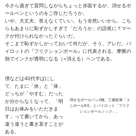
今さら過ぎて質問しながらちょっと赤面するが、消せるボ
ールペンというのをご存じだろうか。
いや、大丈夫。答えなくていい。もう全然いいから。こち
らもあまりに恥ずかしすぎて「だろうか」の語尾に？マー
クが付けられなかったぐらいだ。
そこまで恥ずかしがっておいて何だが、そう、アレだ。パ
イロットの『フリクションボール』に代表される、摩擦の
熱でインクが透明になる（=消える）ペンである。
僕などは40代半ばにし
て、たまに「休」と「体」
どっちが「やすむ」だった
消せるボールペン2種。三菱鉛筆「ユ
か分からなくなって、「明
ニボールR:E」とパイロット「フリク
日はお体みをいただきま
ションボールノック」。
す」って書いてから、あっ
違う違うと書き直すことが
ある。